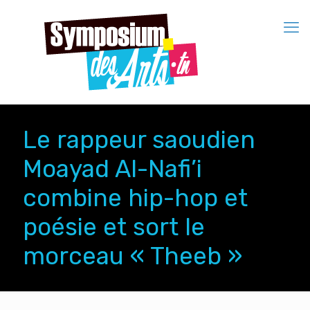
Le rappeur saoudien
Moayad Al-Nafi’i
combine hip-hop et
poésie et sort le
morceau « Theeb »