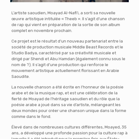
L’artiste saoudien, Moayad Al-Nafi’i, a sorti sa nouvelle
œuvre artistique intitulée « Theeb ». Il s’agit d’une chanson
de rap qui vient en préparation de la sortie de son album
complet en novembre prochain.
Ce projet est le résultat d’un nouveau partenariat entre la
société de production musicale Middle Beast Records et le
Studio Badya, caractérisé par sa créativité musicale et
dirigé par Shendi et Abu Hamdan (également connu sous le
nom de ?). Il s’agit d’une production qui renforce le
mouvement artistique actuellement florissant en Arabie
Saoudite.
La nouvelle chanson a été écrite en l’honneur de la poésie
arabe et de la musique rap, et est une célébration de la
fierté de Moayad de l’héritage saoudien et du rôle que la
poésie arabe a joué dans sa vie d’artiste, mélangeant les
deux mondes pour créer une chanson unique dans la forme
comme dans le fond.
Élevé dans de nombreuses cultures différentes, Moayed, 35
ans, a développé une profonde passion pour la culture rap à
laquelle il a été introduit pour la première fois aux États-