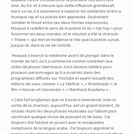
Unis. Au fur et à mesure que cette influence grandissait
dans sa vie, il a commencé à explorer les similarités entre la
musique rap et sa poésie très appréciée. Souhaitant
combler le fossé entre ces deux formes expressives,
Moayad a redéfini le sens de la poésie et du « hip hop » pour
fusionner les deux mondes, et le résultat a été la chanson
« Theeb », qui met en évidence le rôle que la poésie a joué,
jusque-là, dans la vie de l’artiste.
Moayad a exercé la médecine avant de plonger dans le
monde de l’art, où il a commencé comme comédien aux
côtés de jeunes talentueux. Il est devenu célèbre pour
plusieurs personnages qu’il a incarnés dans des
programmes diffusés sur YouTube et ayant recueilli des
millions de vues, comme « La Yekthar », « Khambalah », le
film « Hassan et Hassanein », « Manhood Academy »…
« Cela fait longtemps que ce travail a commencé, mais la
sortie de la chanson, aujourd’hui, est un grand moment. Je
voulais réunir les deux phases musicales sur l’album pour
construire quelque chose de puissant et de beau. J’ai
toujours été fasciné en jouant avec le vocabulaire
somptueux de la langue arabe. J’ai toujours apprécié la
poésie arabe depuis mon jeune âge, et je vois que cet album