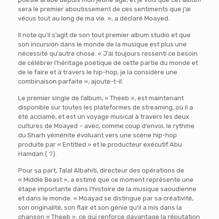
sera le premier aboutissement de ces sentiments que j’ai
vécus tout au long de ma vie. », a déclaré Moayed.
Il note qu’il s’agit de son tout premier album studio et que
son incursion dans le monde de la musique est plus une
nécessité qu’autre chose. « J’ai toujours ressenti ce besoin
de célébrer l’héritage poétique de cette partie du monde et
de le faire et à travers le hip-hop, je la considère une
combinaison parfaite », ajoute-t-il.
Le premier single de l’album, « Theeb », est maintenant
disponible sur toutes les plateformes de streaming, où il a
été acclamé, et est un voyage musical à travers les deux
cultures de Moayed – avec, comme coup d’envoi, le rythme
du Sharh yéménite évoluant vers une scène hip-hop
produite par « Entitled » et le producteur exécutif Abu
Hamdan ( ?).
Pour sa part, Talal Albahiti, directeur des opérations de
« Middle Beast », a estimé que ce moment représente une
étape importante dans l’histoire de la musique saoudienne
et dans le monde. « Moayad se distingue par sa créativité,
son originalité, son flair et son génie qu’il a mis dans la
chanson « Theeb », ce qui renforce davantage la réputation