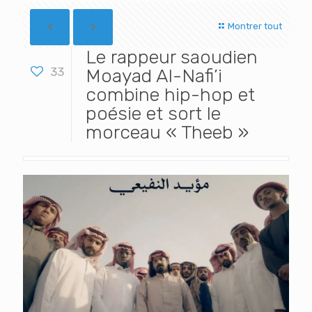
Montrer tout
Le rappeur saoudien
33
Moayad Al-Nafi’i
combine hip-hop et
poésie et sort le
morceau « Theeb »