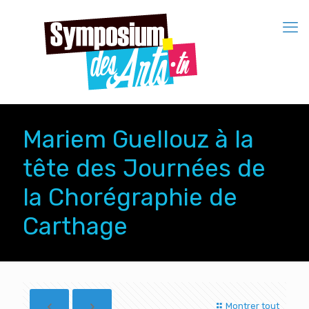
Mariem Guellouz à la
tête des Journées de
la Chorégraphie de
Carthage
Montrer tout