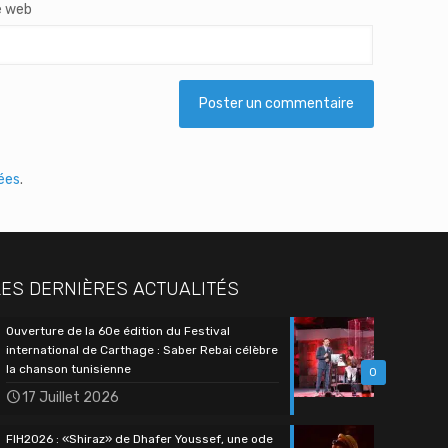
e web
tées
.
LES DERNIÈRES ACTUALITÉS
Ouverture de la 60e édition du Festival
international de Carthage : Saber Rebai célèbre
la chanson tunisienne
0
17 Juillet 2026
FIH2026 : «Shiraz» de Dhafer Youssef, une ode