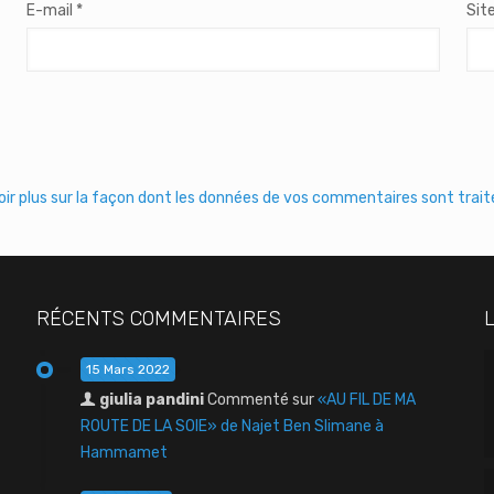
E-mail
*
Sit
oir plus sur la façon dont les données de vos commentaires sont trai
RÉCENTS COMMENTAIRES
15 Mars 2022
giulia pandini
Commenté sur
«AU FIL DE MA
ROUTE DE LA SOIE» de Najet Ben Slimane à
Hammamet