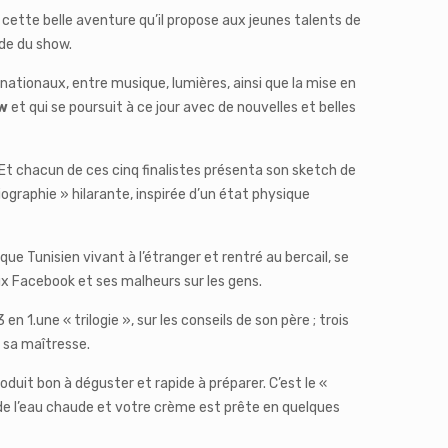
cette belle aventure qu’il propose aux jeunes talents de
nde du show.
nationaux, entre musique, lumières, ainsi que la mise en
w
et qui se poursuit à ce jour avec de nouvelles et belles
s. Et chacun de ces cinq finalistes présenta son sketch de
ographie » hilarante, inspirée d’un état physique
 Tunisien vivant à l’étranger et rentré au bercail, se
eux Facebook et ses malheurs sur les gens.
 1.une « trilogie », sur les conseils de son père ; trois
t sa maîtresse.
duit bon à déguster et rapide à préparer. C’est le «
de l’eau chaude et votre crème est prête en quelques