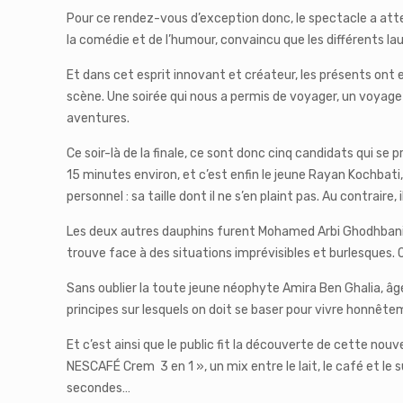
Pour ce rendez-vous d’exception donc, le spectacle a atte
la comédie et de l’humour, convaincu que les différents la
Et dans cet esprit innovant et créateur, les présents ont 
scène. Une soirée qui nous a permis de voyager, un voyag
aventures.
Ce soir-là de la finale, ce sont donc cinq candidats qui se
15 minutes environ, et c’est enfin le jeune Rayan Kochbati
personnel : sa taille dont il ne s’en plaint pas. Au contraire,
Les deux autres dauphins furent Mohamed Arbi Ghodhbani, q
trouve face à des situations imprévisibles et burlesques. Q
Sans oublier la toute jeune néophyte Amira Ben Ghalia, âgée 
principes sur lesquels on doit se baser pour vivre honnête
Et c’est ainsi que le public fit la découverte de cette nou
NESCAFÉ Crem 3 en 1 », un mix entre le lait, le café et 
secondes…