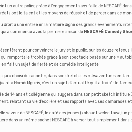
int un autre palier, grâce à l’engagement sans faille de NESCAFÉ dans 
uréats ont le talent et les moyens de réussir et de percer dans ce mo
eu droit à une entrée en la matière digne des grands événements inter
e qui a commencé avec la première saison de
NESCAFÉ Comedy Sho
 présentèrent pour convaincre le jury et le public, sur les douze retenu
, qui remporta le trophée grâce à son spectacle basée sur une « autobi
 il en fait un sujet de fierté et de comédie intelligente.
ui a choisi de raconter, dans son sketch, ses mésaventures en tant que
uant à Hamdi Mguiris, c’est un sujet d’actualité qu’il a traité : le fam
de 14 ans et collégienne qui suggéra dans son petit sketch intitulé 3 en
ment, relatant sa vie d’écolière et ses rapports avec ses camarades e
velle saveur de NESCAFÉ, le café des jeunes (kahouet weled tawa) un pro
le sucre dans un même sachet NESCAFÉ à verser tout simplement dans 