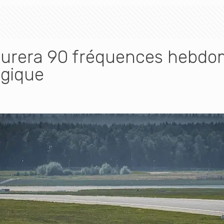
rera 90 fréquences hebdoma
lgique