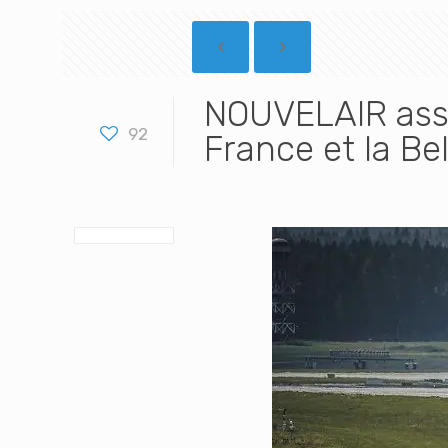
NOUVELAIR assu
92
France et la Be