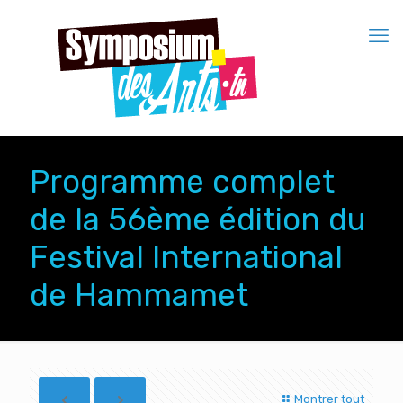
Programme complet
de la 56ème édition du
Festival International
de Hammamet
Montrer tout