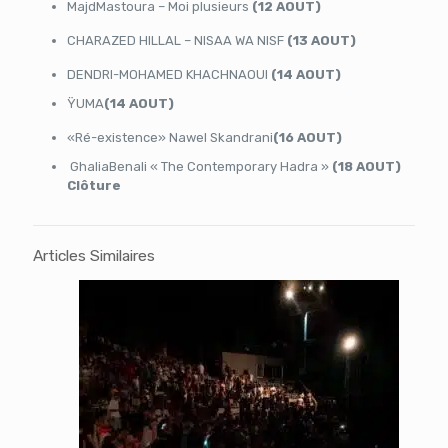
MajdMastoura – Moi plusieurs
(12 AOUT)
CHARAZED HILLAL – NISAA WA NISF
(13 AOUT)
DENDRI-MOHAMED KHACHNAOUI
(14 AOUT)
ŸUMA
(14 AOUT)
«Ré-existence» Nawel Skandrani
(16 AOUT)
GhaliaBenali « The Contemporary Hadra »
(18 AOUT)
Clôture
Articles Similaires