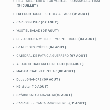
HIBA TAWAJI DIRECTEUR MUSICAL – OUSSAMA RAHBANI
(31 JUILLET)
FREEDOM HOUSE – CHEDLY ARFAOUI
(01 AOUT)
CARLOS NÚÑEZ
(02 AOUT)
WUST EL BALAD
(03 AOUT)
REVOLUTIONARY BIRDS – MOUNIR TROUDI
(04 AOUT)
LA NUIT DES POÈTES
(06 AOUT)
CATEDRAL DE PATRICIA GUERRERO
(07 AOUT)
AROUG DE BADERREDDINE DRIDI
(08 AOUT)
MAQAM ROAD-ZIED ZOUARI
(08 AOUT)
Dobet GNAHORĖ
(09 AOUT)
N3rdistan
(10 AOUT)
Sofiane SAIDI & MAZALDA
(10 AOUT)
CAMANÉ – « CANTA MARCENEIRO »
( 11 AOUT)