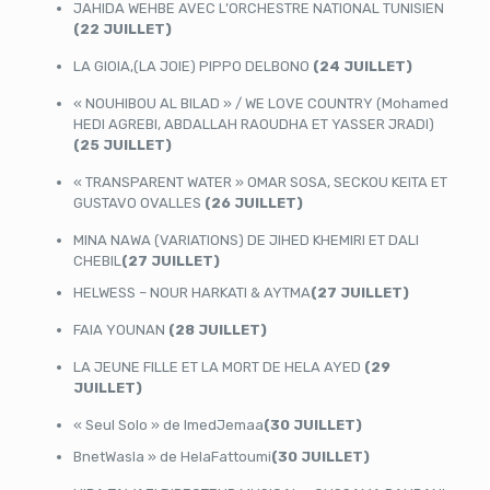
JAHIDA WEHBE AVEC L’ORCHESTRE NATIONAL TUNISIEN
(22 JUILLET)
LA GIOIA,(LA JOIE) PIPPO DELBONO
(24 JUILLET)
« NOUHIBOU AL BILAD » / WE LOVE COUNTRY (Mohamed
HEDI AGREBI, ABDALLAH RAOUDHA ET YASSER JRADI)
(25 JUILLET)
« TRANSPARENT WATER » OMAR SOSA, SECKOU KEITA ET
GUSTAVO OVALLES
(26 JUILLET)
MINA NAWA (VARIATIONS) DE JIHED KHEMIRI ET DALI
CHEBIL
(27 JUILLET)
HELWESS – NOUR HARKATI & AYTMA
(27 JUILLET)
FAIA YOUNAN
(28 JUILLET)
LA JEUNE FILLE ET LA MORT DE HELA AYED
(29
JUILLET)
« Seul Solo » de ImedJemaa
(30 JUILLET)
BnetWasla » de HelaFattoumi
(30 JUILLET)