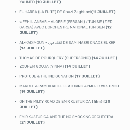
YAHMED
(10 JUILLET)
EL HARBA (LA FUITE) DE Ghazi Zaghbani
(11 JUILLET)
« FEH IL ANBAR » ALGERIE (FERGANI) / TUNISIE (ZIED
GARSA) AVEC L’ORCHESTRE NATIONAL TUNISIEN
(12
JUILLET)
AL-KADIMOUN – القادمون DE SAMI NASRI CNADS EL KEF
(13 JUILLET)
THOMAS DE POURQUERY (SUPERSONIC)
(14 JUILLET)
ZOUHEIR GOUJA (YINNA)
(14 JUILLET)
PROTOJE & THE INDIGGNATION
(17 JUILLET)
MARCEL & RAMI KHALIFE FEATURING AYMERIC WESTRICH
(19 JUILLET)
ON THE MILKY ROAD DE EMIR KUSTURICA
(film) (20
JUILLET)
EMIR KUSTURICA AND THE NO SMOCKING ORCHESTRA
(21 JUILLET)