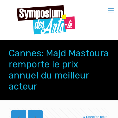
Cannes: Majd Mastoura
remporte le prix
annuel du meilleur
acteur
Montrer tout