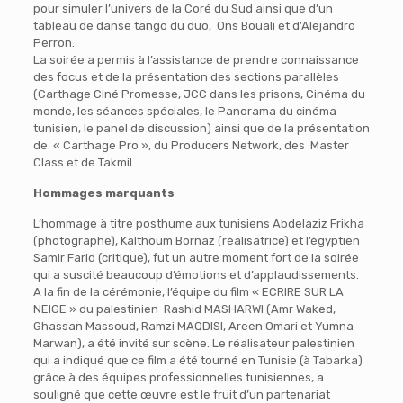
pour simuler l’univers de la Coré du Sud ainsi que d’un
tableau de danse tango du duo, Ons Bouali et d’Alejandro
Perron.
La soirée a permis à l’assistance de prendre connaissance
des focus et de la présentation des sections parallèles
(Carthage Ciné Promesse, JCC dans les prisons, Cinéma du
monde, les séances spéciales, le Panorama du cinéma
tunisien, le panel de discussion) ainsi que de la présentation
de « Carthage Pro », du Producers Network, des Master
Class et de Takmil.
Hommages marquants
L’hommage à titre posthume aux tunisiens Abdelaziz Frikha
(photographe), Kalthoum Bornaz (réalisatrice) et l’égyptien
Samir Farid (critique), fut un autre moment fort de la soirée
qui a suscité beaucoup d’émotions et d’applaudissements.
A la fin de la cérémonie, l’équipe du film « ECRIRE SUR LA
NEIGE » du palestinien Rashid MASHARWI (Amr Waked,
Ghassan Massoud, Ramzi MAQDISI, Areen Omari et Yumna
Marwan), a été invité sur scène. Le réalisateur palestinien
qui a indiqué que ce film a été tourné en Tunisie (à Tabarka)
grâce à des équipes professionnelles tunisiennes, a
souligné que cette œuvre est le fruit d’un partenariat