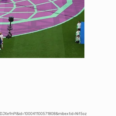
VDJXe9nPl&id=100041100571808&mibextid=Nif5oz