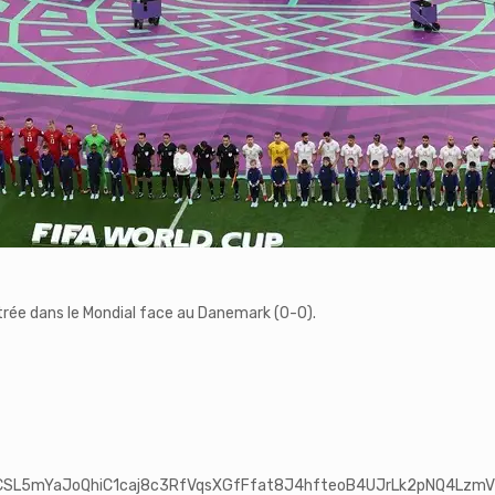
trée dans le Mondial face au Danemark (0-0).
d0ZCSL5mYaJoQhiC1caj8c3RfVqsXGfFfat8J4hfteoB4UJrLk2pNQ4Lzm