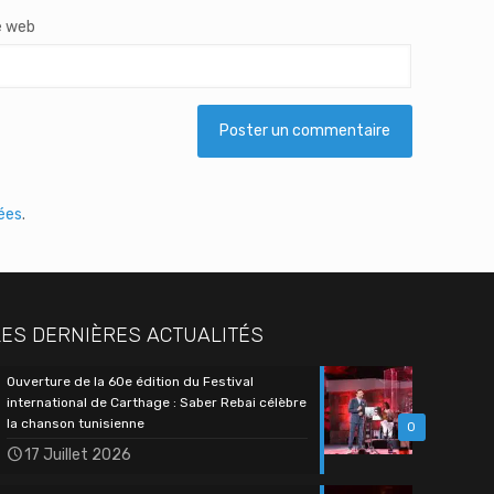
e web
tées
.
LES DERNIÈRES ACTUALITÉS
Ouverture de la 60e édition du Festival
international de Carthage : Saber Rebai célèbre
la chanson tunisienne
0
17 Juillet 2026