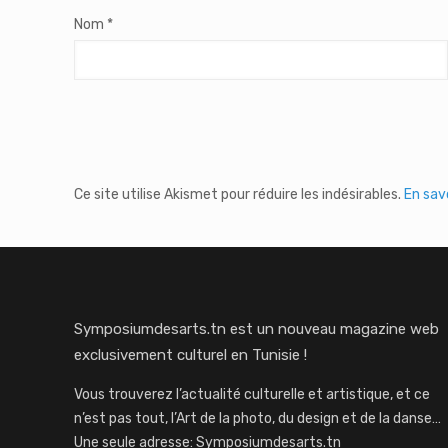
Nom
*
Ce site utilise Akismet pour réduire les indésirables.
En sav
Symposiumdesarts.tn est un nouveau magazine web
exclusivement culturel en Tunisie !
Vous trouverez l’actualité culturelle et artistique, et ce
n’est pas tout, l’Art de la photo, du design et de la danse…
Une seule adresse: Symposiumdesarts.tn