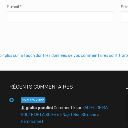
E-mail
*
Sit
oir plus sur la façon dont les données de vos commentaires sont trai
RÉCENTS COMMENTAIRES
15 Mars 2022
giulia pandini
Commenté sur
«AU FIL DE MA
ROUTE DE LA SOIE» de Najet Ben Slimane à
Hammamet