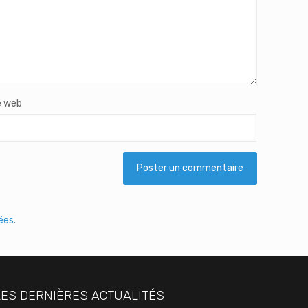
e web
tées
.
LES DERNIÈRES ACTUALITÉS