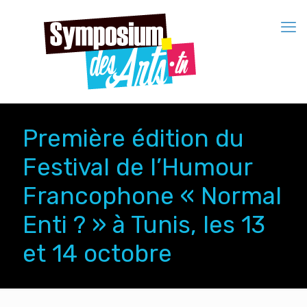
Première édition du
Festival de l’Humour
Francophone « Normal
Enti ? » à Tunis, les 13
et 14 octobre