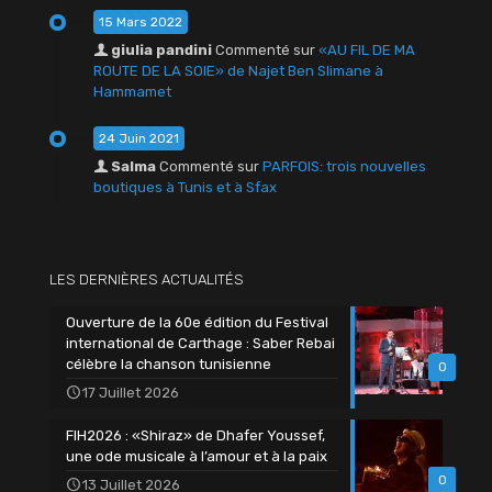
15 Mars 2022
giulia pandini
Commenté sur
«AU FIL DE MA
ROUTE DE LA SOIE» de Najet Ben Slimane à
Hammamet
24 Juin 2021
Salma
Commenté sur
PARFOIS: trois nouvelles
boutiques à Tunis et à Sfax
LES DERNIÈRES ACTUALITÉS
Ouverture de la 60e édition du Festival
international de Carthage : Saber Rebai
célèbre la chanson tunisienne
0
17 Juillet 2026
FIH2026 : «Shiraz» de Dhafer Youssef,
une ode musicale à l’amour et à la paix
0
13 Juillet 2026