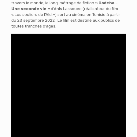
travers le monde, le long-métrage de fiction
« Gadeha –
Une seconde vie »
d’Anis Lassoued (réalisateur du film
« Les souliers de l’Aïd ») sort au cinéma en Tunisie à partir
du 28 septembre 2022. Le film est destiné aux publics de
toutes tranches d’âges.