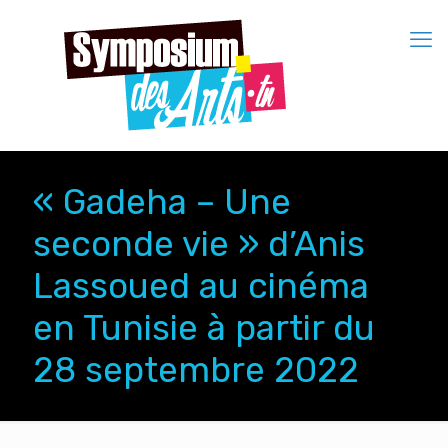
« Gadeha – Une
seconde vie » d’Anis
Lassoued au cinéma
en Tunisie à partir du
28 septembre 2022