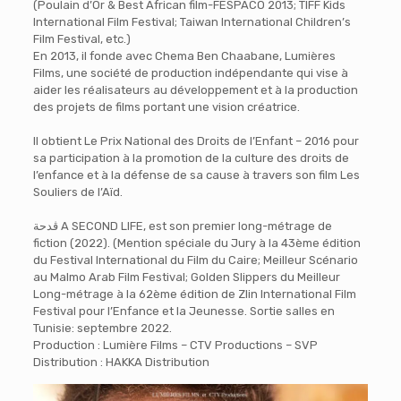
(Poulain d’Or & Best African film-FESPACO 2013; TIFF Kids
International Film Festival; Taiwan International Children’s
Film Festival, etc.)
En 2013, il fonde avec Chema Ben Chaabane, Lumières
Films, une société de production indépendante qui vise à
aider les réalisateurs au développement et à la production
des projets de films portant une vision créatrice.
Il obtient Le Prix National des Droits de l’Enfant – 2016 pour
sa participation à la promotion de la culture des droits de
l’enfance et à la défense de sa cause à travers son film Les
Souliers de l’Aïd.
ﭬﺪﺣﺔ A SECOND LIFE, est son premier long-métrage de
fiction (2022). (Mention spéciale du Jury à la 43ème édition
du Festival International du Film du Caire; Meilleur Scénario
au Malmo Arab Film Festival; Golden Slippers du Meilleur
Long-métrage à la 62ème édition de Zlin International Film
Festival pour l’Enfance et la Jeunesse. Sortie salles en
Tunisie: septembre 2022.
Production : Lumière Films – CTV Productions – SVP
Distribution : HAKKA Distribution