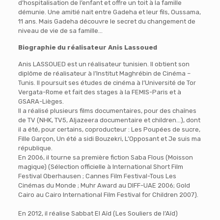
d’hospitalisation de l’enfant et offre un toit à la famille
démunie. Une amitié nait entre Gadeha et leur fils, Oussama,
11 ans. Mais Gadeha découvre le secret du changement de
niveau de vie de sa famille…
Biographie du réalisateur Anis Lassoued
Anis LASSOUED est un réalisateur tunisien. Il obtient son
diplôme de réalisateur à l’Institut Maghrébin de Cinéma –
Tunis. Il poursuit ses études de cinéma à l’Université de Tor
Vergata-Rome et fait des stages à la FEMIS-Paris et à
GSARA-Lièges.
Il a réalisé plusieurs films documentaires, pour des chaînes
de TV (NHK, TV5, Aljazeera documentaire et children…), dont
il a été, pour certains, coproducteur : Les Poupées de sucre,
Fille Garçon, Un été a sidi Bouzekri, L’Opposant et Je suis ma
république.
En 2006, il tourne sa première fiction Saba Flous (Moisson
magique) (Sélection officielle à International Short Film
Festival Oberhausen ; Cannes Film Festival-Tous Les
Cinémas du Monde ; Muhr Award au DIFF-UAE 2006; Gold
Cairo au Cairo International Film Festival for Children 2007).
En 2012, il réalise Sabbat El Aïd (Les Souliers de l’Aïd)