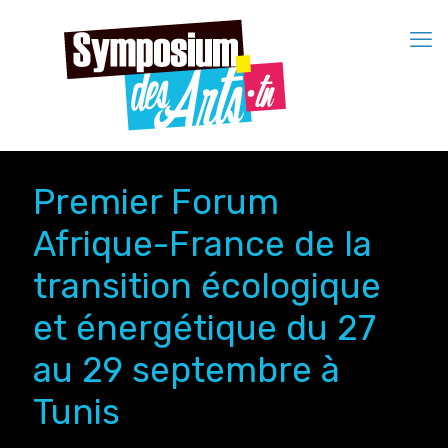
Premier Forum
Afrique-France de la
transition écologique
et énergétique du 27
au 29 septembre à
Tunis