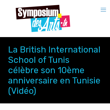
La British International
School of Tunis
célèbre son 10ème
anniversaire en Tunisie
(Vidéo)