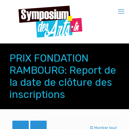
PRIX FONDATION
RAMBOURG: Report de
la date de clôture des
inscriptions
Montrer tout