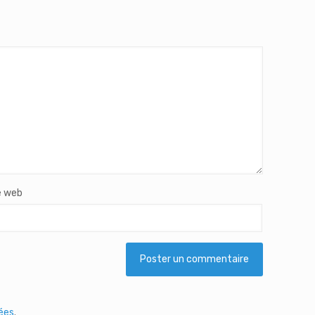
e web
tées
.