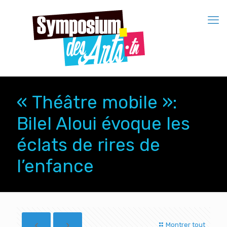
« Théâtre mobile »:
Bilel Aloui évoque les
éclats de rires de
l’enfance
Montrer tout