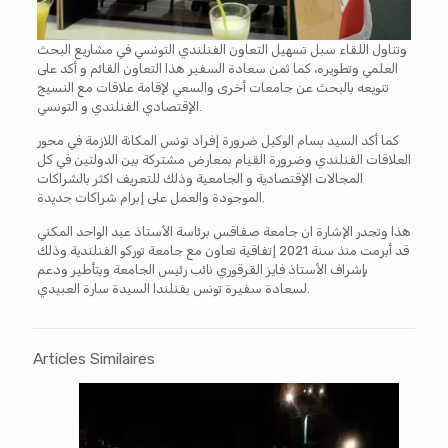
وتناول اللقاء سبل تسهيل التعاون الفنلندي التونسي في مشاريع البحث
العلمي وتطويره، كما ثمن سعادة السفير هذا التعاون القائم و أكد على
تنويعه بالبحث عن جامعات أخرى والسعي لإقامة علاقات مع النسيج
الإقتصادي الفنلندي و التونسي.
كما أكد السيد بسام الوكيل ضرورة إفراد تونس المكانة اللازمة في محور
العلاقات الفنلندي وضرورة القيام بمعارض مشتركة بين الدولتين في كل
المجالات الإقتصادية و الجامعية وذلك للتعريف اكثر بالشراكات
الموجودة والعمل على إبرام شراكات جديدة.
هذا وتجدر الإشارة ان جامعة صفاقس برئاسة الأستاذ عبد الواحد المكني
قد أبرمت منذ سنة 2021 إتفاقية تعاون مع جامعة توركو الفنلندية وذلك
بإشراف الأستاذ فايز القرقوري نائب رئيس الجامعة وبتأطير ودعم
لسعادة سفيرة تونس بفنلندا السيدة سارة العبيدي.
Articles Similaires