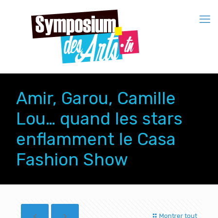
Amir, Garou, Camille
Lou… quand les stars
enflamment le Casa
Fashion Show
Montrer tout