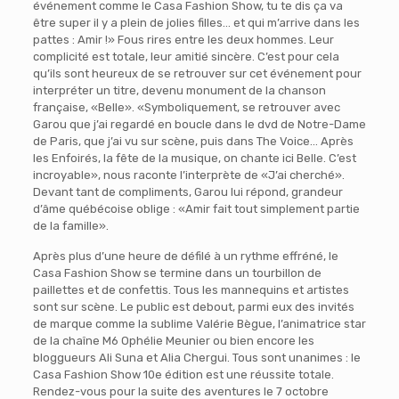
événement comme le Casa Fashion Show, tu te dis ça va
être super il y a plein de jolies filles… et qui m’arrive dans les
pattes : Amir !» Fous rires entre les deux hommes. Leur
complicité est totale, leur amitié sincère. C’est pour cela
qu’ils sont heureux de se retrouver sur cet événement pour
interpréter un titre, devenu monument de la chanson
française, «Belle». «Symboliquement, se retrouver avec
Garou que j’ai regardé en boucle dans le dvd de Notre-Dame
de Paris, que j’ai vu sur scène, puis dans The Voice… Après
les Enfoirés, la fête de la musique, on chante ici Belle. C’est
incroyable», nous raconte l’interprète de «J’ai cherché».
Devant tant de compliments, Garou lui répond, grandeur
d’âme québécoise oblige : «Amir fait tout simplement partie
de la famille».
Après plus d’une heure de défilé à un rythme effréné, le
Casa Fashion Show se termine dans un tourbillon de
paillettes et de confettis. Tous les mannequins et artistes
sont sur scène. Le public est debout, parmi eux des invités
de marque comme la sublime Valérie Bègue, l’animatrice star
de la chaîne M6 Ophélie Meunier ou bien encore les
bloggueurs Ali Suna et Alia Chergui. Tous sont unanimes : le
Casa Fashion Show 10e édition est une réussite totale.
Rendez-vous pour la suite des aventures le 7 octobre