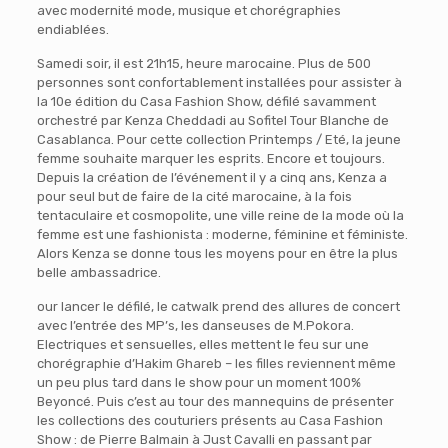
avec modernité mode, musique et chorégraphies
endiablées.
Samedi soir, il est 21h15, heure marocaine. Plus de 500
personnes sont confortablement installées pour assister à
la 10e édition du Casa Fashion Show, défilé savamment
orchestré par Kenza Cheddadi au Sofitel Tour Blanche de
Casablanca. Pour cette collection Printemps / Eté, la jeune
femme souhaite marquer les esprits. Encore et toujours.
Depuis la création de l’événement il y a cinq ans, Kenza a
pour seul but de faire de la cité marocaine, à la fois
tentaculaire et cosmopolite, une ville reine de la mode où la
femme est une fashionista : moderne, féminine et féministe.
Alors Kenza se donne tous les moyens pour en être la plus
belle ambassadrice.
our lancer le défilé, le catwalk prend des allures de concert
avec l’entrée des MP’s, les danseuses de M.Pokora.
Electriques et sensuelles, elles mettent le feu sur une
chorégraphie d’Hakim Ghareb – les filles reviennent même
un peu plus tard dans le show pour un moment 100%
Beyoncé. Puis c’est au tour des mannequins de présenter
les collections des couturiers présents au Casa Fashion
Show : de Pierre Balmain à Just Cavalli en passant par