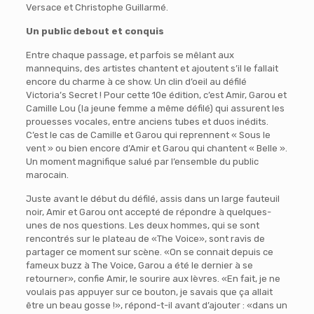
Versace et Christophe Guillarmé.
Un public debout et conquis
Entre chaque passage, et parfois se mêlant aux
mannequins, des artistes chantent et ajoutent s’il le fallait
encore du charme à ce show. Un clin d’oeil au défilé
Victoria’s Secret ! Pour cette 10e édition, c’est Amir, Garou et
Camille Lou (la jeune femme a même défilé) qui assurent les
prouesses vocales, entre anciens tubes et duos inédits.
C’est le cas de Camille et Garou qui reprennent « Sous le
vent » ou bien encore d’Amir et Garou qui chantent « Belle ».
Un moment magnifique salué par l’ensemble du public
marocain.
Juste avant le début du défilé, assis dans un large fauteuil
noir, Amir et Garou ont accepté de répondre à quelques-
unes de nos questions. Les deux hommes, qui se sont
rencontrés sur le plateau de «The Voice», sont ravis de
partager ce moment sur scène. «On se connait depuis ce
fameux buzz à The Voice, Garou a été le dernier à se
retourner», confie Amir, le sourire aux lèvres. «En fait, je ne
voulais pas appuyer sur ce bouton, je savais que ça allait
être un beau gosse !», répond-t-il avant d’ajouter : «dans un