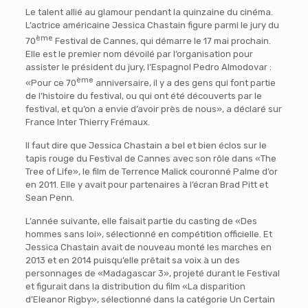
Le talent allié au glamour pendant la quinzaine du cinéma.
L’actrice américaine Jessica Chastain figure parmi le jury du
ème
70
Festival de Cannes, qui démarre le 17 mai prochain.
Elle est le premier nom dévoilé par l’organisation pour
assister le président du jury, l’Espagnol Pedro Almodovar :
ème
«Pour ce 70
anniversaire, il y a des gens qui font partie
de l’histoire du festival, ou qui ont été découverts par le
festival, et qu’on a envie d’avoir près de nous», a déclaré sur
France Inter Thierry Frémaux.
Il faut dire que Jessica Chastain a bel et bien éclos sur le
tapis rouge du Festival de Cannes avec son rôle dans «The
Tree of Life», le film de Terrence Malick couronné Palme d’or
en 2011. Elle y avait pour partenaires à l’écran Brad Pitt et
Sean Penn.
L’année suivante, elle faisait partie du casting de «Des
hommes sans loi», sélectionné en compétition officielle. Et
Jessica Chastain avait de nouveau monté les marches en
2013 et en 2014 puisqu’elle prêtait sa voix à un des
personnages de «Madagascar 3», projeté durant le Festival
et figurait dans la distribution du film «La disparition
d’Eleanor Rigby», sélectionné dans la catégorie Un Certain