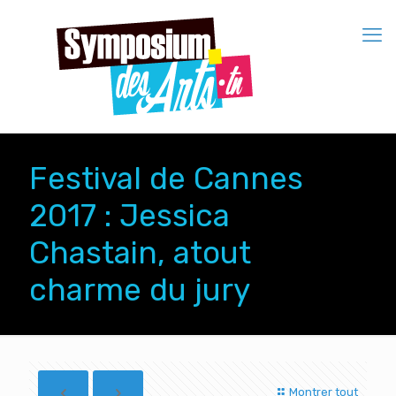
Festival de Cannes
2017 : Jessica
Chastain, atout
charme du jury
Montrer tout